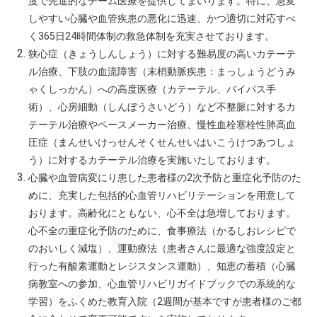
度で先進的なチーム医療を提供してまいります。特に、急変
しやすい心臓や血管疾患の悪化に迅速、かつ適切に対応すべ
く365
日24
時間体制の救急体制を充実させております。
狭心症（きょうしんしょう）に対する難易度の高いカテーテ
ル治療、下肢の血流障害（末梢動脈疾患：まっしょうどうみ
ゃくしっかん）への高度医療（カテーテル、バイパス手
術）、心房細動（しんぼうさいどう）など不整脈に対するカ
テーテル治療やペースメーカー治療、慢性血栓塞栓性肺高血
圧症（まんせいけっせんそくせんせいはいこうけつあつしょ
う）に対するカテーテル治療を実施いたしております。
心臓や血管病変にり患した患者様の2
次予防と重症化予防のた
めに、充実した包括的心血管リハビリテーションを用意して
おります。高齢化にともない、心不全は急増しております。
心不全の重症化予防のために、食事療法（かるしおレシピで
のおいしく減塩）、運動療法（患者さんに最適な強度設定と
行った有酸素運動とレジスタンス運動）、知恵の蓄積（心臓
病教室への参加、心血管リハビリガイドブックでの系統的な
学習）をふくめた教育入院（2
週間が基本ですが患者様のご都