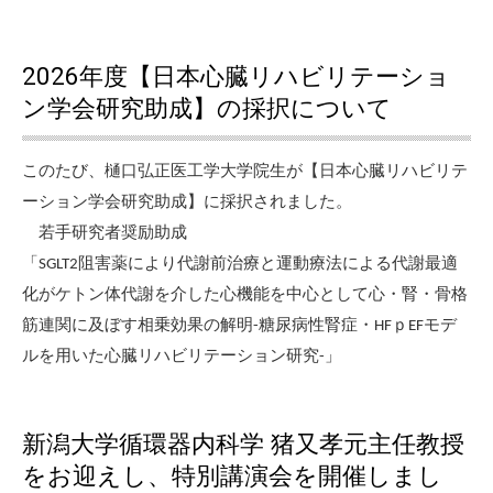
2026年度【日本心臓リハビリテーショ
ン学会研究助成】の採択について
このたび、樋口弘正医工学大学院生が【日本心臓リハビリテ
ーション学会研究助成】に採択されました。
若手研究者奨励助成
「SGLT2阻害薬により代謝前治療と運動療法による代謝最適
化がケトン体代謝を介した心機能を中心として心・腎・骨格
筋連関に及ぼす相乗効果の解明-糖尿病性腎症・HFｐEFモデ
ルを用いた心臓リハビリテーション研究-」
新潟大学循環器内科学 猪又孝元主任教授
をお迎えし、特別講演会を開催しまし