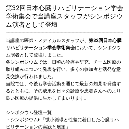
『心リハ通信（R1.7月号）』を掲載しました。
第32回日本心臓リハビリテーション学会
2018.08.23
学術集会で当講座スタッフがシンポジウ
『心リハ通信（H30.8月号）』を掲載しました。
ム演者として登壇
2018.06.01
「獨協医科大学リハビリテーション部ブログはじめました」 リハ
当講座の医師・メディカルスタッフが、
第32回日本心臓
ビリテーション部の紹介や活動などをアップしています。
リハビリテーション学会学術集会
において、シンポジウ
ム演者として登壇しました。
2017.08.23
各シンポジウムでは、日頃の診療や研究、チーム医療の
8月2日（水）日光ニコニコ本陣にて地域で防ぐ心臓病（心疾患再
取り組みについて発表を行い、多くの参加者と活発な意
発予防のための多職種研修会）ステップ１「心疾患の在宅管理～
見交換が行われました。
覚えてほしいキーワード～」にて安隆則主任教授が講演を行いま
した。
当院では、今後も学会活動を通じて最新の知見を発信す
るとともに、その成果を日々の診療や患者さんへのより
2017.07.03
良い医療の提供に生かしてまいります。
地域で防ぐ心臓病－心疾患再発予防のための多職種研修会－のお
知らせです。地域包括ケアに携わる方で興味を持たれた方、ぜひ
シンポジウム登壇一覧
ご参加ください。
・シンポジウム6「微小循環と性差に着目した心臓リハ
ビリテーションの実践と展望」
2017.05.31