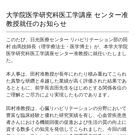
大学院医学研究科医工学講座 センター准
教授就任のお知らせ
このたび、日光医療センター リハビリテーション部の田
村 由馬技師長（理学療法士・医学博士）が、本学大学院
医学研究科医工学講座センター准教授に就任いたしまし
た。
本人事は、田村准教授が長年にわたり積み重ねてこられ
た真摯な研鑽と卓越した業績が高く評価された結果であ
るとともに、前学長吉田先生をはじめとする関係各位の
ご理解とご尽力により実現したものであります。
田村准教授は、心臓リハビリテーションの分野において
豊富な臨床経験と優れた研究実績を有し、心血管疾患患
者さんにおける機能回復の促進および生活の質の向上に
資する数多くの知見を発信してこられました。今回の就