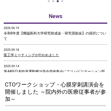
News
2026.06.19
令和8年度【獨協医科大学研究助成金・研究奨励金】の採択につい
て
2025.09.18
医工学ミーティングが行われました
2025.09.14
第44回日本臨床運動療法学会学術集会にてリハビリテーション部
の福田瑞恵さんが「優秀演題」を受賞
CTOワークショップ・心膜穿刺講演会を
2025.08.07
開催しました ～院内外の医療従事者が参
医工学ミーティングが行われました
加～
2025.08.07
『心リハ通信（R7.8月号） 』を掲載しました。