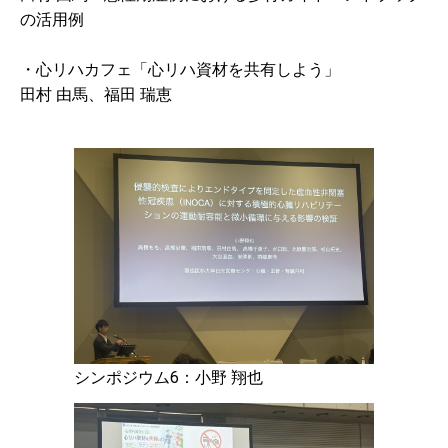
の活用例
2015.11.02
「心リハ通信（H27.10月号）」を掲載しました。
・心リハカフェ「心リハ資材を共有しよう」
田村 由馬、福田 瑞恵
2015.09.27
The 10th World Congress for Microcirculation （第10回世界微
小循環学会）で心臓・血管外科 清水理葉助教がKanrinmaru
Poster Awardを受賞しました。
2015.08.10
夏季セミナー「循環器Physical examinationセミナー」無事終了い
たしました。ご参加いただいた皆様、ありがとうございました。
2015.05.11
「心リハ通信（H27.5月号）」を掲載しました。
2015.02.02
シンポジウム6：小野 翔也
シニアレジデントを募集しています。