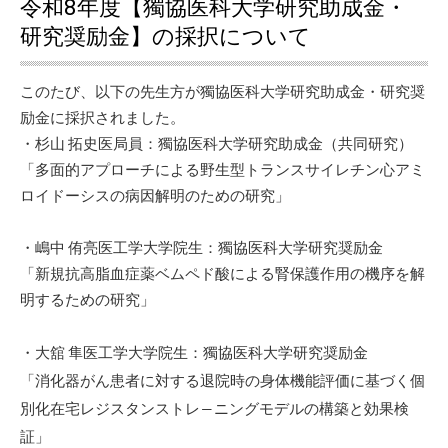
令和8年度【獨協医科大学研究助成金・
研究奨励金】の採択について
このたび、以下の先生方が獨協医科大学研究助成金・研究奨
励金に採択されました。
・杉山 拓史医局員：
獨協医科大学研究助成金（共同研究）
「多面的アプローチによる野生型トランスサイレチン心アミ
ロイドーシスの病因解明のための研究」
・
嶋中 侑亮医工学大学院生：
獨協医科大学研究奨励金
「新規抗高脂血症薬ベムペド酸による腎保護作用の機序を解
明するための研究」
・
大舘 隼医工学大学院生：
獨協医科大学研究奨励金
「消化器がん患者に対する退院時の身体機能評価に基づく個
別化在宅レジスタンストレ―ニングモデルの構築と効果検
証」