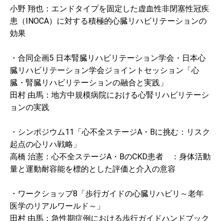
2017年6月17日に東京レールダル本社にて「心疾患シミュレータ
小野 翔也：エンドタイプを固定した虚血性非閉塞性冠疾
ー Harvey」を使った循環器Physical examinationセミナーを安隆
患（INOCA）に対する積極的心臓リハビリテーションの
則教授が行います。
効果
2017.05.29
・合同企画5 日本腎臓リハビリテーション学会・日本心
「心リハ通信（H29.6月号）」を掲載しました。
臓リハビリテーション学会ジョイントセッション「心
臓・腎臓リハビリテーションの融合と実践」
2017.02.12
日本心臓リハビリテーション学会より「日本心臓リハビリテーシ
田村 由馬：地方中規模病院における心腎リハビリテーシ
ョン優良プログラム施設」として認定されました。
ョンの実践
2016.07.04
・シンポジウム11「心不全ステージA・Bに挑む：リスク
『心リハ通信（H28.6月号）』を掲載しました。
起点の心リハ戦略」
高橋 治憲：心不全ステージA・BのCKD患者 ：身体活動
2015.12.03
量と運動耐容能を標的とした評価と介入の意容
日光医療センター「循環器系後期研修プログラム」をUPしまし
た。
・ワークショップ8「歩行ガイドの心臓リハビリ～老年
2015.11.12
医学のリアルワールド～」
「我々の掟」をupしました。
田村 由馬：急性期症例における歩行ガイドハンドブック