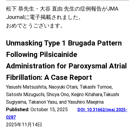
松下 恭先生・大谷 直由 先生の症例報告がJMA
Journalに電子掲載されました。
おめでとうございます。
Unmasking Type 1 Brugada Pattern
Following Pilsicainide
Administration
for Paroxysmal Atrial
Fibrillation: A Case Report
Yasushi Matsushita, Naoyuki Otani, Takashi Tomoe,
Satoshi Mizuguchi, Shoya Ono, Keijiro Kitahara,Takushi
Sugiyama, Takanori Yasu, and Yasuhiro Maejima
Published:
October 15, 2025
DOI: 10.31662/jmaj.2025-
0287
2025年11月14日