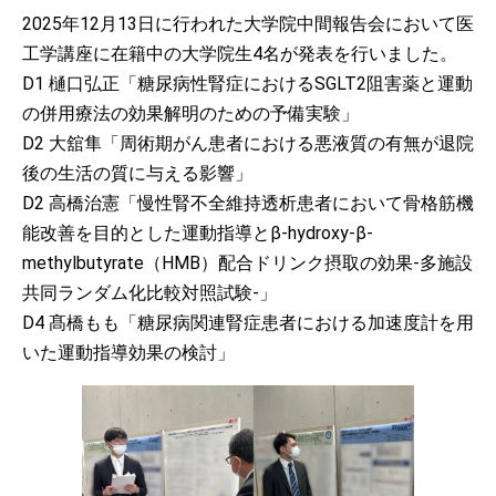
2025年12月13日に行われた大学院中間報告会において医
工学講座に在籍中の大学院生4名が発表を行いました。
D1 樋口弘正「糖尿病性腎症におけるSGLT2阻害薬と運動
の併用療法の効果解明のための予備実験」
D2 大舘隼「周術期がん患者における悪液質の有無が退院
後の生活の質に与える影響」
D2 高橋治憲「慢性腎不全維持透析患者において骨格筋機
能改善を目的とした運動指導とβ-hydroxy-β-
methylbutyrate（HMB）配合ドリンク摂取の効果-多施設
共同ランダム化比較対照試験-」
D4 髙橋もも「糖尿病関連腎症患者における加速度計を用
いた運動指導効果の検討」