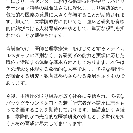
任により、当センターにおける循環器内科学とリハビリ
テーション科学の融合はさらに深化し、より実践的かつ
包括的な医療の発展に大きく寄与することが期待されま
す。加えて、大学院教育においても、臨床と研究を有機
的に結びつける人材育成の中核として、重要な役割を担
われることが期待されます。
当講座では、医師と理学療法士をはじめとするメディカ
ルスタッフの区別なく、各研究者の能力と実績に応じた
職位で活躍する体制を基本方針としております。本件は
その理念を体現する象徴的な人事であり、多様な専門性
が融合する研究・教育基盤のさらなる発展を示すもので
あります。
今後、本講座の取り組みが広く社会に発信され、多様な
バックグラウンドを有する若手研究者が本講座に志をも
って参画することを期待しております。当講座は引き続
き、学際的かつ先進的な医学研究の推進と、次世代を担
う人材の育成に尽力してまいります。