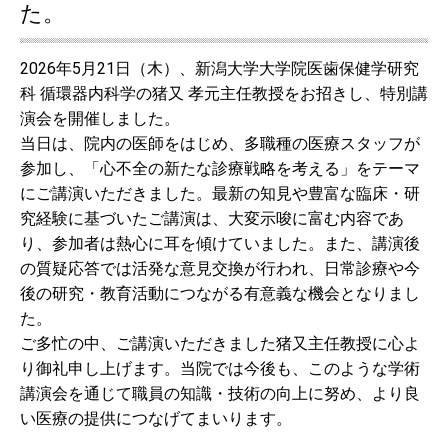
た。
2026年5月21日（木）、新潟大学大学院医歯保健学研究
科 循環器内科学の猪又 孝元主任教授をお招きし、特別講
演会を開催しました。
当日は、院内の医師をはじめ、多職種の医療スタッフが
参加し、「心不全の新たな診療戦略を考える」をテーマ
にご講演いただきました。最新の知見や豊富な臨床・研
究経験に基づいたご講演は、大変示唆に富む内容であ
り、参加者は熱心に耳を傾けていました。また、講演後
の質疑応答では活発な意見交換が行われ、日常診療や今
後の研究・教育活動につながる有意義な機会となりまし
た。
ご多忙の中、ご講演いただきました猪又主任教授に心よ
り御礼申し上げます。当院では今後も、このような学術
講演会を通じて職員の知識・技術の向上に努め、より良
い医療の提供につなげてまいります。