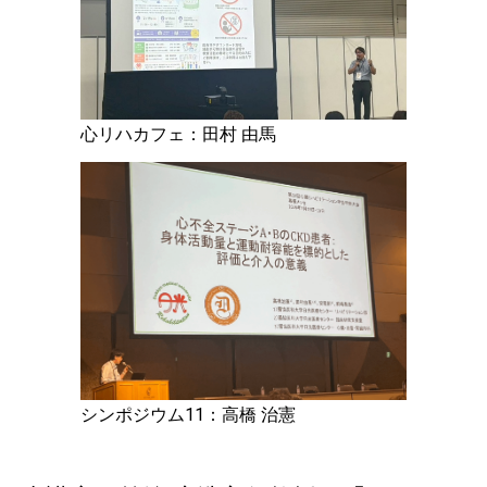
心リハカフェ：田村 由馬
シンポジウム11：高橋 治憲