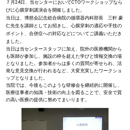
７月24日、当センターにおいてCTOワークショップなら
びに心膜穿刺講演会を開催しました。
2025.06.04
当日は、博慈会記念総合病院の循環器内科部長 三軒 豪
安統括の内科系医工学講座の記事が「日本臨床運動療法学会」に
掲載されました
仁先生を講師としてお招きし、心膜穿刺の適応や手技の
ポイント、合併症への対応などについてご講義いただき
2025.05.22
ました。
医工学ミーティングが行われました
当日は当センタースタッフに加え、院外の医療機関から
も医師が参加し、施設の枠を超えた学びと情報交換の場
2025.05.20
大谷先生の症例報告がCureus誌に採択されました
となりました。参加者からは多くの質問が寄せられ、活
発な意見交換が行われるなど、大変充実したワークショ
2025.05.01
ップとなりました。
医工学ミーティングが行われました
当院では、今後もこのような研修会を継続的に開催し、
医療従事者の知識・技術の向上を図ることで、安全で質
2025.04.17
の高い医療の提供に努めてまいります。
医工学ミーティングが行われました
2025.04.03
医工学ミーティングが行われました